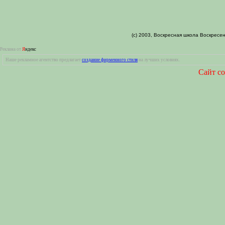
(c) 2003, Воскресная школа Воскресе
Реклама от
Я
ндекс
Наше рекламное агентство предлагает
создание фирменного стиля
на лучших условиях.
Сайт со