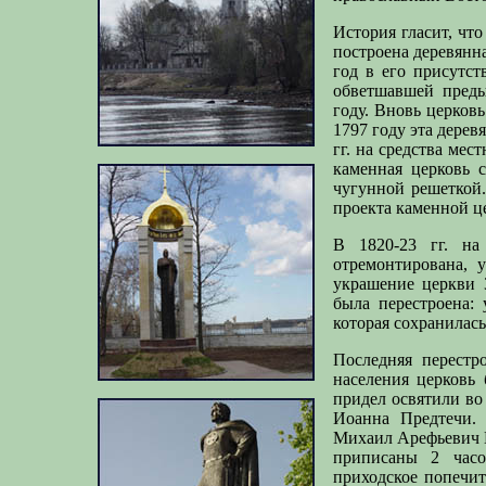
История гласит, что
построена деревянна
год в его присутст
обветшавшей преды
году. Вновь церковь
1797 году эта дерев
гг. на средства ме
каменная церковь 
чугунной решеткой.
проекта каменной ц
В 1820-23 гг. на
отремонтирована, 
украшение церкви 3
была перестроена: 
которая сохранилась
Последняя перестр
населения церковь
придел освятили во
Иоанна Предтечи. 
Михаил Арефьевич Ш
приписаны 2 часо
приходское попечит