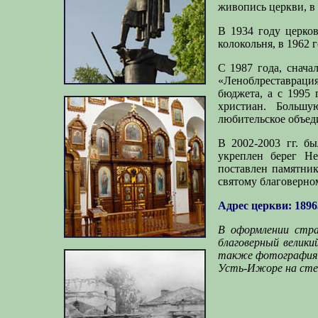
живопись церкви, в 
В 1934 году церков
колокольня, в 1962
С 1987 года, снач
«Леноблреставрация
бюджета, а с 1995 
христиан. Большу
любительское объед
В 2002-2003 гг. б
укреплен берег Не
поставлен памятник
святому благоверно
Адрес церкви: 1896
В оформлении стра
благоверный великий
также фотография 1
Усть-Ижоре на стенд