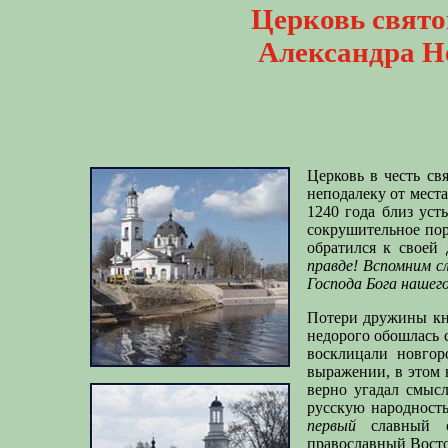
Церковь свято
Александра Н
Церковь в честь св
неподалеку от мест
1240 года близ ус
сокрушительное пор
обратился к своей
правде! Вспомним с
Господа Бога нашего
Потери дружины кня
недорого обошлась с
восклицали новго
выражении, в этом
верно угадал смысл
русскую народность
первый
славный о
православный Восто